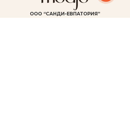
ООО “САНДИ-ЕВПАТОРИЯ”
ИНН 9110088910 ОГРН 1159102003807
График работы:
ПН-ВС: круглосуточно
297402, Россия, Республика Крым
г. Евпатория, ул. Симферопольская, 94 В
+7 978 939 62 29
Единый реестр объектов классификации в сфере
туристской индустрии
№С912024018506
Пользовательское соглашение
Согласие на обработку персональных данных
Политика конфиденциальности персональных данных пользователей
сайта