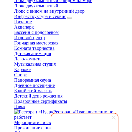
Люкс двухкомнатный с видом на море
Люкс двухкомнатный
Люкс с видом на внутренний двор
Инфраструктура и сервис
Питание
Аквапарк
Бассейн с подогревом
Игровой центр
Гончарная мастерская
Комната творчества
Детская анимация
Лего-комната
Музыкальная студия
Караоке
Спорт
Панорамная сауна
Дневное посещение
Балийский массаж
Детский день рождения
Подарочные сертификаты
Пляж
Ресторан «Нуар»
временно не
работает
Мероприятия и свадьбы
Проживание с питомцами